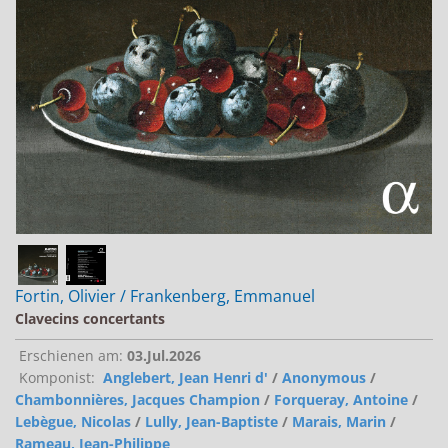
Jobs bei Naxos
Naxos Deutschland Blog
Naxos weltweit
Fortin, Olivier / Frankenberg, Emmanuel
Clavecins concertants
Erschienen am:
03.Jul.2026
Komponist:
Anglebert, Jean Henri d'
/
Anonymous
/
Chambonnières, Jacques Champion
/
Forqueray, Antoine
/
Lebègue, Nicolas
/
Lully, Jean-Baptiste
/
Marais, Marin
/
Rameau, Jean-Philippe