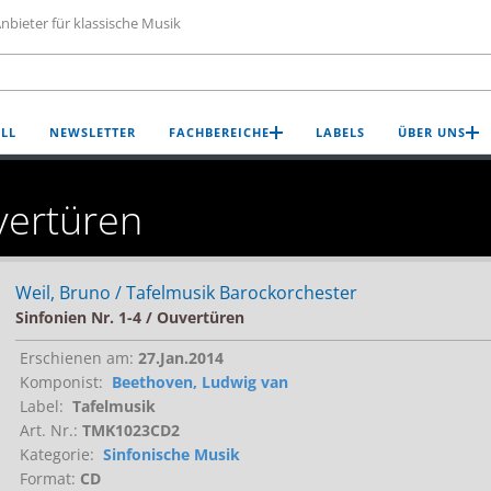
nbieter für klassische Musik
LL
NEWSLETTER
FACHBEREICHE
LABELS
ÜBER UNS
vertüren
Weil, Bruno / Tafelmusik Barockorchester
Sinfonien Nr. 1-4 / Ouvertüren
Erschienen am:
27.Jan.2014
Komponist:
Beethoven, Ludwig van
Label:
Tafelmusik
Art. Nr.:
TMK1023CD2
Kategorie:
Sinfonische Musik
Format:
CD