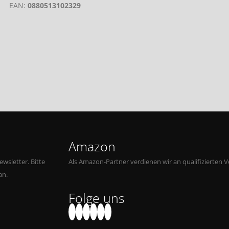
EAN:
0880513102329
Amazon
wsletter. Bitte
Als Amazon-Partner verdienen wir an qualifizierten V
an.
Folge uns