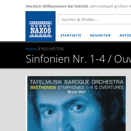
Herzlich Willkommen bei NAXOS
, dem weltweit größten A
STARTSEITE
NEUHEITEN
AKTUE
Home
/
NEUHEITEN
Sinfonien Nr. 1-4 / Ou