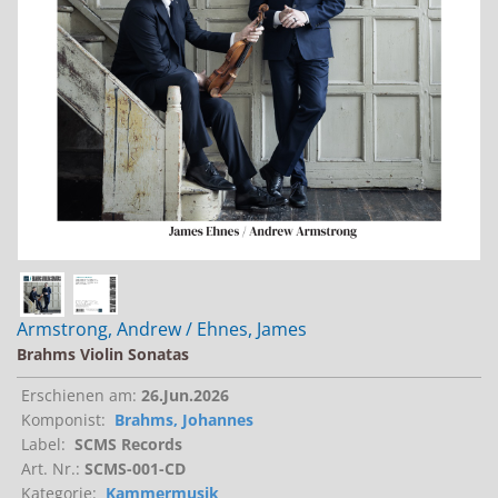
Jobs bei Naxos
Naxos Deutschland Blog
Naxos weltweit
Armstrong, Andrew / Ehnes, James
Brahms Violin Sonatas
Erschienen am:
26.Jun.2026
Komponist:
Brahms, Johannes
Label:
SCMS Records
Art. Nr.:
SCMS-001-CD
Kategorie:
Kammermusik