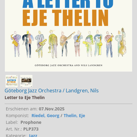
Jobs bei Naxos
Naxos Deutschland Blog
Naxos weltweit
Göteborg Jazz Orchestra / Landgren, Nils
Letter to Eje Thelin
Erschienen am:
07.Nov.2025
Komponist:
Riedel, Georg
/
Thelin, Eje
Label:
Prophone
Art. Nr.:
PLP373
Kategorie:
Jazz