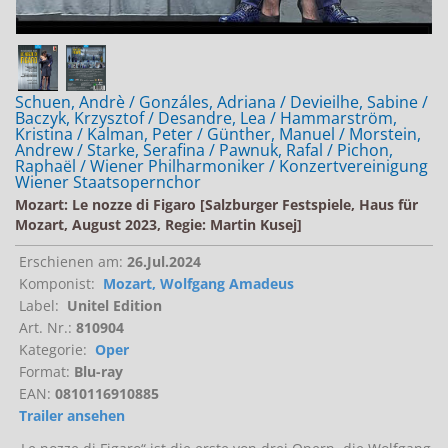
Schuen, Andrè / Gonzáles, Adriana / Devieilhe, Sabine /
Baczyk, Krzysztof / Desandre, Lea / Hammarström,
Kristina / Kalman, Peter / Günther, Manuel / Morstein,
Andrew / Starke, Serafina / Pawnuk, Rafal / Pichon,
Raphaël / Wiener Philharmoniker / Konzertvereinigung
Wiener Staatsopernchor
Mozart: Le nozze di Figaro [Salzburger Festspiele, Haus für
Mozart, August 2023, Regie: Martin Kusej]
Erschienen am:
26.Jul.2024
Komponist:
Mozart, Wolfgang Amadeus
Label:
Unitel Edition
Art. Nr.:
810904
Kategorie:
Oper
Format:
Blu-ray
EAN:
0810116910885
Trailer ansehen