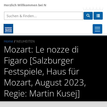
Herzlich Willkommen bei NAXOS
, dem weltweit größten Anbieter für 
STARTSEITE
Home
/
NEUHEITEN
Mozart: Le nozze di
NEUHEITEN
Figaro [Salzburger
AKTUELL
Festspiele, Haus für
NEWSLETTER
FACHBEREICHE
Mozart, August 2023,
LABELS
Naxos Online Libraries
Regie: Martin Kusej]
ÜBER UNS
Rechte & Lizenzen
Presse
Kontakt