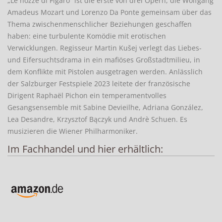
„Le nozze di Figaro“ ist die erste von drei Opern, die Wolfgang
Amadeus Mozart und Lorenzo Da Ponte gemeinsam über das
Thema zwischenmenschlicher Beziehungen geschaffen
haben: eine turbulente Komödie mit erotischen
Verwicklungen. Regisseur Martin Kušej verlegt das Liebes-
und Eifersuchtsdrama in ein mafiöses Großstadtmilieu, in
dem Konflikte mit Pistolen ausgetragen werden. Anlässlich
der Salzburger Festspiele 2023 leitete der französische
Dirigent Raphaël Pichon ein temperamentvolles
Gesangsensemble mit Sabine Devieilhe, Adriana González,
Lea Desandre, Krzysztof Bączyk und Andrè Schuen. Es
musizieren die Wiener Philharmoniker.
Im Fachhandel und hier erhältlich: