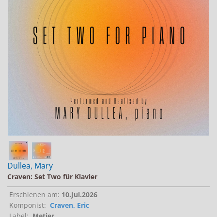
Jobs bei Naxos
Naxos Deutschland Blog
Naxos weltweit
Dullea, Mary
Craven: Set Two für Klavier
Erschienen am:
10.Jul.2026
Komponist:
Craven, Eric
Label:
Metier