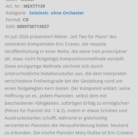
Art. Nr.:
MEX77139
Kategorie:
Soloinstr. ohne Orchester
Format:
CD
EAN:
0809730713927
Im Juli 2026 präsentiert Métier „Set Two for Piano“ des
visionären Komponisten Eric Craven, die neueste
Veröffentlichung in einer Reihe, die seine ‘non-prescriptive’
(dt. etwa: nicht festgelegt) Kompositionsmethode vorstellt.
Diese einzigartige Methode zeichnet sich durch
unterschiedliche Notationsstufen aus, die dem Interpreten
verschiedene Freiheitsgrade bei der Gestaltung rund um
einen festgelegten Kern bieten. Der Komponist erklärt, seine
Hoffnung sei es, ‚jedem Pianisten, selbst dem mit
bescheidenen Fähigkeiten, sofortigen Erfolg zu ermöglichen'
(Pieces for Pianists Vol. 1 & 2), indem er etwas Schönes und
Ausdrucksstarkes schafft, während er gleichzeitig
versierteren Pianisten die Herausforderung bietet, Neuland
zu erkunden. Die irische Pianistin Mary Dullea ist Eric Cravens