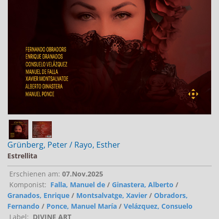
Jobs bei Naxos
Naxos Deutschland Blog
Naxos weltweit
Grünberg, Peter / Rayo, Esther
Estrellita
Erschienen am:
07.Nov.2025
Komponist:
Falla, Manuel de
/
Ginastera, Alberto
/
Granados, Enrique
/
Montsalvatge, Xavier
/
Obradors,
Fernando
/
Ponce, Manuel María
/
Velázquez, Consuelo
Label:
DIVINE ART