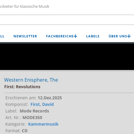
nbieter für klassische Musik
LL
NEWSLETTER
FACHBEREICHE
LABELS
ÜBER UNS
Western Enisphere, The
First: Revolutions
Erschienen am:
12.Dez.2025
Komponist:
First, David
Label:
Mode Records
Art. Nr.:
MODE350
Kategorie:
Kammermusik
Format:
CD