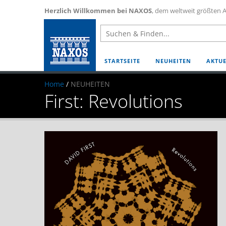
Herzlich Willkommen bei NAXOS
, dem weltweit größten A
STARTSEITE
NEUHEITEN
AKTUE
Home
/
NEUHEITEN
First: Revolutions