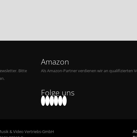
Amazon
wsletter. Bitte
Als Amazon-Partner verdienen wir an qualifizierten V
an.
Folge uns
A
Musik & Video Vertriebs-GmbH