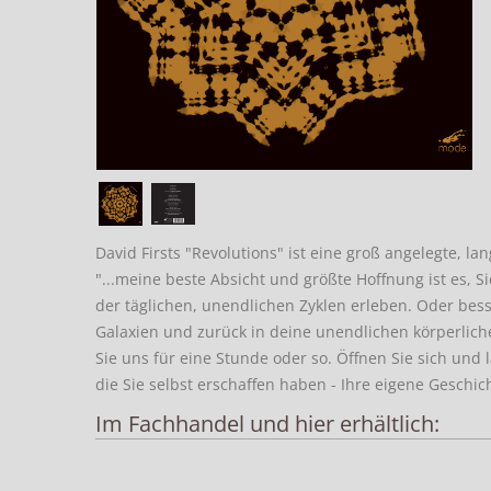
David Firsts "Revolutions" ist eine groß angelegte, l
"...meine beste Absicht und größte Hoffnung ist es, S
der täglichen, unendlichen Zyklen erleben. Oder bess
Galaxien und zurück in deine unendlichen körperlich
Sie uns für eine Stunde oder so. Öffnen Sie sich und la
die Sie selbst erschaffen haben - Ihre eigene Geschi
Im Fachhandel und hier erhältlich: