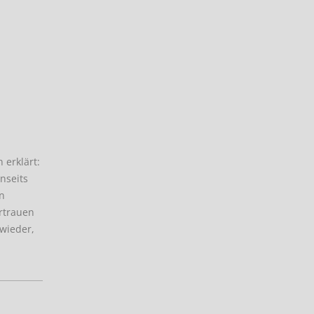
 erklärt:
nseits
en
rtrauen
 wieder,