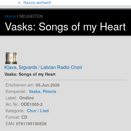
Digital
Naxos weltweit
Vinyls
Sonstige
Home
/
NEUHEITEN
Leeren
Suchen
Vasks: Songs of my Heart
Kļava, Sigvards / Latvian Radio Choir
Vasks: Songs of my Heart
Erschienen am:
05.Jun.2026
Komponist:
Vasks, Pēteris
Label:
Ondine
Art. Nr.:
ODE1505-2
Kategorie:
Chor / Lied
Format:
CD
EAN:
0761195150528