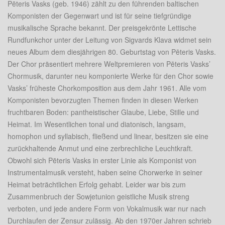
Pēteris Vasks (geb. 1946) zählt zu den führenden baltischen
Komponisten der Gegenwart und ist für seine tiefgründige
musikalische Sprache bekannt. Der preisgekrönte Lettische
Rundfunkchor unter der Leitung von Sigvards Klava widmet sein
neues Album dem diesjährigen 80. Geburtstag von Pēteris Vasks.
Der Chor präsentiert mehrere Weltpremieren von Pēteris Vasks’
Chormusik, darunter neu komponierte Werke für den Chor sowie
Vasks’ früheste Chorkomposition aus dem Jahr 1961. Alle vom
Komponisten bevorzugten Themen finden in diesen Werken
fruchtbaren Boden: pantheistischer Glaube, Liebe, Stille und
Heimat. Im Wesentlichen tonal und diatonisch, langsam,
homophon und syllabisch, fließend und linear, besitzen sie eine
zurückhaltende Anmut und eine zerbrechliche Leuchtkraft.
Obwohl sich Pēteris Vasks in erster Linie als Komponist von
Instrumentalmusik versteht, haben seine Chorwerke in seiner
Heimat beträchtlichen Erfolg gehabt. Leider war bis zum
Zusammenbruch der Sowjetunion geistliche Musik streng
verboten, und jede andere Form von Vokalmusik war nur nach
Durchlaufen der Zensur zulässig. Ab den 1970er Jahren schrieb