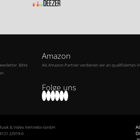
Amazon
wsletter. Bitte
Als Amazon-Partner verdienen wir an qualifizierten V
an.
Folge uns
A
Musik & Video Vertriebs-GmbH
D
 8121 22919-0
I