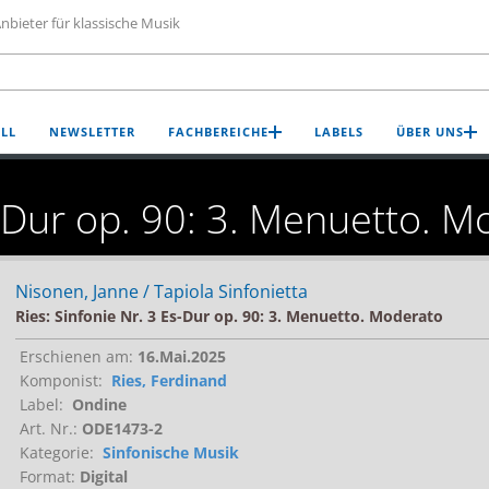
nbieter für klassische Musik
LL
NEWSLETTER
FACHBEREICHE
LABELS
ÜBER UNS
s-Dur op. 90: 3. Menuetto. 
Nisonen, Janne / Tapiola Sinfonietta
Ries: Sinfonie Nr. 3 Es-Dur op. 90: 3. Menuetto. Moderato
Erschienen am:
16.Mai.2025
Komponist:
Ries, Ferdinand
Label:
Ondine
Art. Nr.:
ODE1473-2
Kategorie:
Sinfonische Musik
Format:
Digital