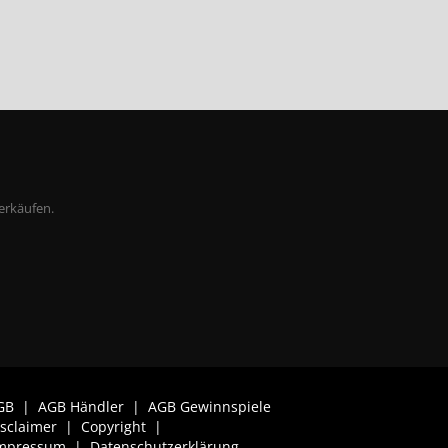
erkäufen.
GB
|
AGB Händler
|
AGB Gewinnspiele
isclaimer
|
Copyright
|
mpressum
|
Datenschutzerklärung