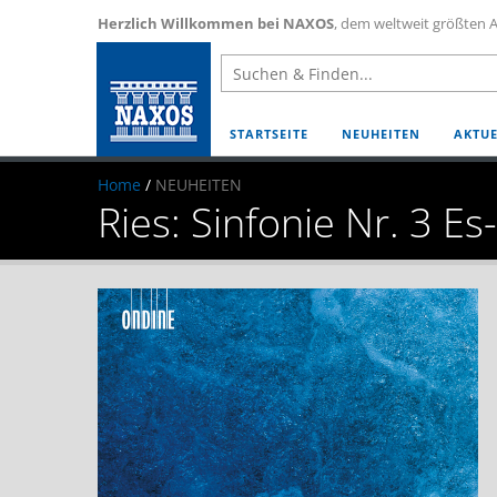
Herzlich Willkommen bei NAXOS
, dem weltweit größten A
STARTSEITE
NEUHEITEN
AKTUE
Home
/
NEUHEITEN
Ries: Sinfonie Nr. 3 E