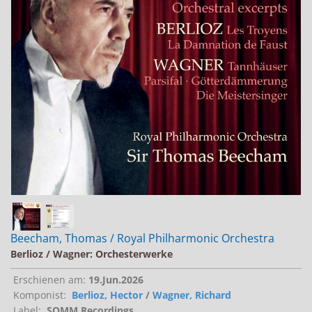
Jobs bei Naxos
Naxos Deutschland Blog
Naxos weltweit
Beecham, Thomas / Royal Philharmonic Orchestra
Berlioz / Wagner: Orchesterwerke
Erschienen am:
19.Jun.2026
Komponist:
Berlioz, Hector
/
Wagner, Richard
Label:
SOMM Recordings