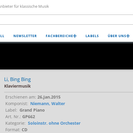
nbieter für klassische Musik
LL
NEWSLETTER
FACHBEREICHE
LABELS
ÜBER UNS
Li, Bing Bing
Klaviermusik
Erschienen am:
26.Jan.2015
Komponist:
Niemann, Walter
Label:
Grand Piano
Art. Nr.:
GP662
Kategorie:
Soloinstr. ohne Orchester
Format:
CD