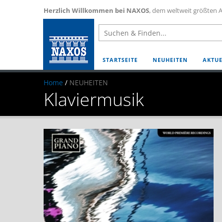
Herzlich Willkommen bei NAXOS
, dem weltweit größten A
STARTSEITE
NEUHEITEN
AKTUE
Home
/
NEUHEITEN
Klaviermusik