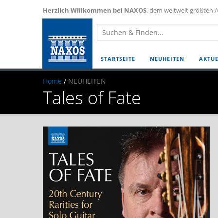
Herzlich Willkommen bei NAXOS
, dem weltweit größten A
STARTSEITE
NEUHEITEN
AKTUE
Home
/
NEUHEITEN
Tales of Fate