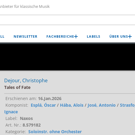
nbieter für klassische Musik
LL
NEWSLETTER
FACHBEREICHE
LABELS
ÜBER UNS
Dejour, Christophe
Tales of Fate
Erschienen am:
16.Jan.2026
Komponist:
Esplá, Óscar
/
Hába, Alois
/
José, Antonio
/
Strasfo
Ignace
Label:
Naxos
Art. Nr.:
8.579182
Kategorie:
Soloinstr. ohne Orchester