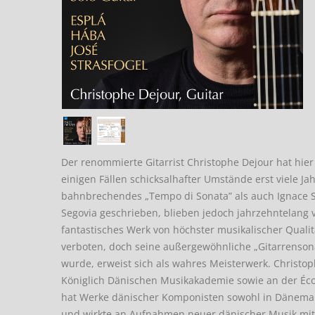
Der renommierte Gitarrist Christophe Dejour hat hie
einigen Fällen schicksalhafter Umstände erst viele J
bahnbrechendes „Tempo di Sonata” als auch Ignace S
Segovia geschrieben, blieben jedoch jahrzehntelang v
fantastisches Werk von höchster musikalischer Quali
verboten, doch seine außergewöhnliche „Gitarrensona
wurde, erweist sich als wahres Meisterwerk. Christ
Königlich Dänischen Musikakademie sowie an der Écol
hat Werke dänischer Komponisten sowohl in Dänemark
und wirkte an Aufnahmen neuer dänischer Musik mit.