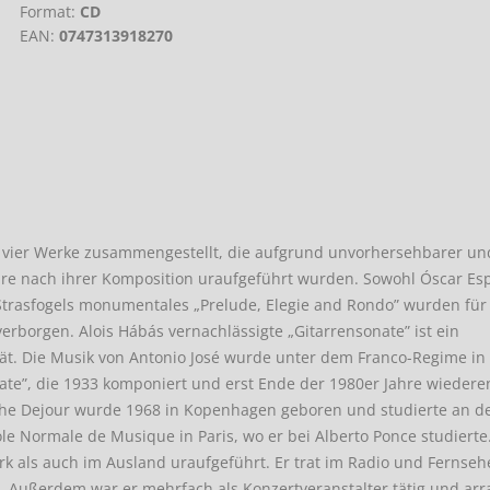
Format:
CD
EAN:
0747313918270
r vier Werke zusammengestellt, die aufgrund unvorhersehbarer un
ahre nach ihrer Komposition uraufgeführt wurden. Sowohl Óscar Es
trasfogels monumentales „Prelude, Elegie and Rondo” wurden für
erborgen. Alois Hábás vernachlässigte „Gitarrensonate” ist ein
tät. Die Musik von Antonio José wurde unter dem Franco-Regime in
te”, die 1933 komponiert und erst Ende der 1980er Jahre wiedere
ophe Dejour wurde 1968 in Kopenhagen geboren und studierte an d
e Normale de Musique in Paris, wo er bei Alberto Ponce studierte
 als auch im Ausland uraufgeführt. Er trat im Radio und Fernseh
 Außerdem war er mehrfach als Konzertveranstalter tätig und arr