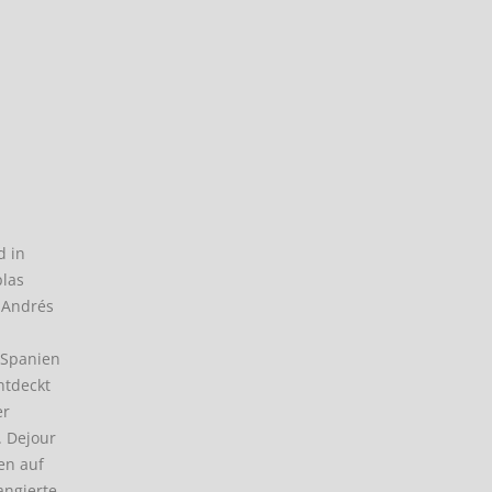
d in
plas
 Andrés
 Spanien
ntdeckt
er
. Dejour
en auf
angierte