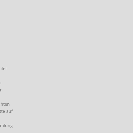
üler
u
en
chten
tte auf
ammlung