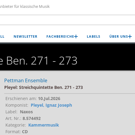
nbieter für klassische Musik
LL
NEWSLETTER
FACHBEREICHE
LABELS
ÜBER UNS
te Ben. 271 - 273
Pettman Ensemble
Pleyel: Streichquintette Ben. 271 - 273
Erschienen am:
10.Jul.2026
Komponist:
Pleyel, Ignaz Joseph
Label:
Naxos
Art. Nr.:
8.574492
Kategorie:
Kammermusik
Format:
CD