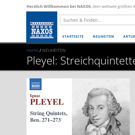
Herzlich Willkommen bei NAXOS
, dem weltweit größten A
STARTSEITE
NEUHEITEN
AKTUE
Home
/
NEUHEITEN
Pleyel: Streichquintet