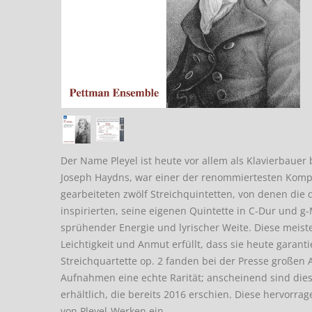
Der Name Pleyel ist heute vor allem als Klavierbauer
Joseph Haydns, war einer der renommiertesten Kompon
gearbeiteten zwölf Streichquintetten, von denen di
inspirierten, seine eigenen Quintette in C-Dur und g
sprühender Energie und lyrischer Weite. Diese meiste
Leichtigkeit und Anmut erfüllt, dass sie heute garant
Streichquartette op. 2 fanden bei der Presse großen A
Aufnahmen eine echte Rarität; anscheinend sind di
erhältlich, die bereits 2016 erschien. Diese hervorr
von Pleyel-Werken ein.