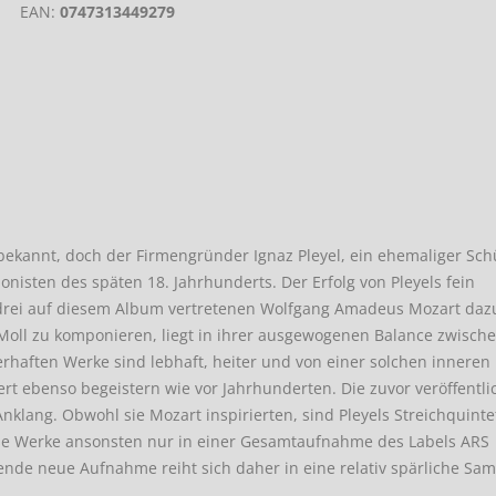
EAN:
0747313449279
 bekannt, doch der Firmengründer Ignaz Pleyel, ein ehemaliger Sch
isten des späten 18. Jahrhunderts. Der Erfolg von Pleyels fein
e drei auf diesem Album vertretenen Wolfgang Amadeus Mozart daz
-Moll zu komponieren, liegt in ihrer ausgewogenen Balance zwisch
rhaften Werke sind lebhaft, heiter und von einer solchen inneren
iert ebenso begeistern wie vor Jahrhunderten. Die zuvor veröffentli
nklang. Obwohl sie Mozart inspirierten, sind Pleyels Streichquinte
ese Werke ansonsten nur in einer Gesamtaufnahme des Labels ARS
agende neue Aufnahme reiht sich daher in eine relativ spärliche S