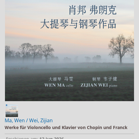
Jobs bei Naxos
Naxos Deutschland Blog
Naxos weltweit
Ma, Wen / Wei, Zijian
Werke für Violoncello und Klavier von Chopin und Franck
Erschienen am:
12.Jun.2026