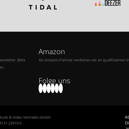
Amazon
wsletter. Bitte
Als Amazon-Partner verdienen wir an qualifizierten V
an.
Folge uns
A
Musik & Video Vertriebs-GmbH
D
 8121 22919-0
I