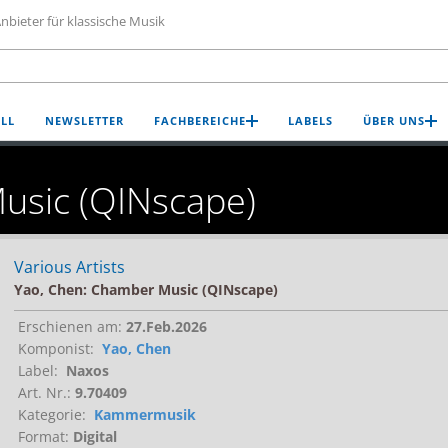
nbieter für klassische Musik
LL
NEWSLETTER
FACHBEREICHE
LABELS
ÜBER UNS
usic (QINscape)
Various Artists
Yao, Chen: Chamber Music (QINscape)
Erschienen am:
27.Feb.2026
Komponist:
Yao, Chen
Label:
Naxos
Art. Nr.:
9.70409
Kategorie:
Kammermusik
Format:
Digital