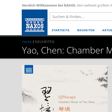
Herzlich Willkommen bei NAXOS
, dem weltweit größten A
STARTSEITE
NEUHEITEN
AKTUE
Home
/
NEUHEITEN
Yao, Chen: Chamber M