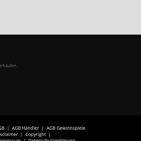
erkäufen.
GB
|
AGB Händler
|
AGB Gewinnspiele
isclaimer
|
Copyright
|
mpressum
|
Datenschutzerklärung