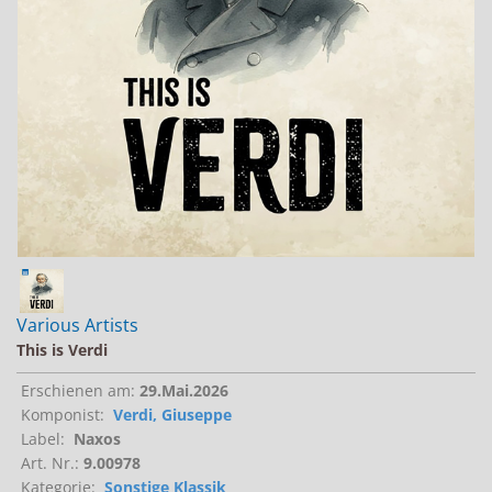
Jobs bei Naxos
Naxos Deutschland Blog
Naxos weltweit
Various Artists
This is Verdi
Erschienen am:
29.Mai.2026
Komponist:
Verdi, Giuseppe
Label:
Naxos
Art. Nr.:
9.00978
Kategorie:
Sonstige Klassik