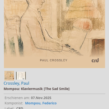
Jobs bei Naxos
Naxos Deutschland Blog
Naxos weltweit
Crossley, Paul
Mompou: Klaviermusik [The Sad Smile]
Erschienen am:
07.Nov.2025
Komponist:
Mompou, Federico
Label:
CRD