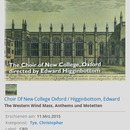
Jobs bei Naxos
Naxos Deutschland Blog
Naxos weltweit
Choir Of New College Oxford / Higginbottom, Edward
The Western Wind Mass, Anthems und Motetten
Erschienen am:
11.Mrz.2015
Komponist:
Tye, Christopher
Label:
CRD