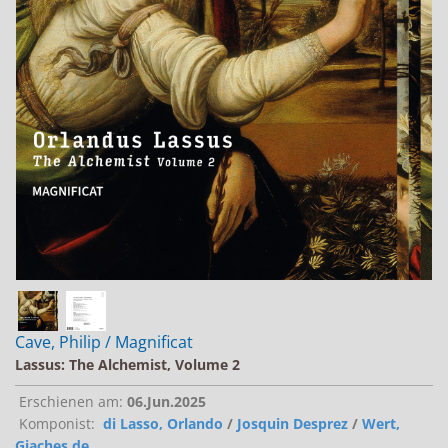
Jobs bei Naxos
Naxos Deutschland Blog
Naxos weltweit
Cave, Philip / Magnificat
Lassus: The Alchemist, Volume 2
Erschienen am:
06.Jun.2025
Komponist:
di Lasso, Orlando
/
Josquin Desprez
/
Wert,
Giaches de