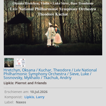
Jobs bei Naxos
Naxos Deutschland Blog
Naxos weltweit
Hretchyn, Oksana / Kuchar, Theodore / Lviv National
Philharmonic Symphony Orchestra / Sieve, Luke /
Sosnovsky, Mykhailo / Tkachuk, Andriy
Lipkis: Pierrot and Friends
Erschienen am:
10.Jul.2026
Komponist:
Lipkis, Larry
Label:
Naxos