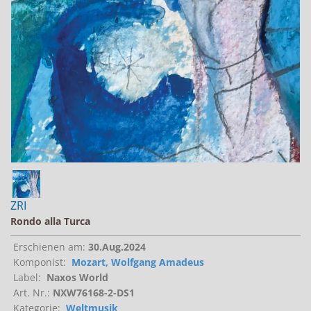
Jobs bei Naxos
Naxos Deutschland Blog
Naxos weltweit
ZRI
Rondo alla Turca
Erschienen am:
30.Aug.2024
Komponist:
Mozart, Wolfgang Amadeus
Label:
Naxos World
Art. Nr.:
NXW76168-2-DS1
Kategorie:
Weltmusik