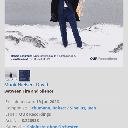
Jobs bei Naxos
Naxos Deutschland Blog
Naxos weltweit
Munk-Nielsen, David
Between Fire and Silence
Erschienen am:
19.Jun.2026
Komponist:
Schumann, Robert
/
Sibelius, Jean
Label:
OUR Recordings
Art. Nr.:
8.226938
Kategorie:
Soloinstr. ohne Orchester