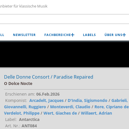
nbieter für klassische Musik
LL
NEWSLETTER
FACHBEREICHE
LABELS
ÜBER UNS
Delle Donne Consort / Paradise Repaired
O Dolce Nocte
Erschienen am:
06.Feb.2026
Komponist:
Arcadelt, Jacques
/
D'India, Sigismondo
/
Gabrieli
Giovannelli, Ruggiero
/
Monteverdi, Claudio
/
Rore, Cipriano de
Verdelot, Philippe
/
Wert, Giaches de
/
Willaert, Adrian
Label:
Antarctica
Art. Nr.:
ANT084