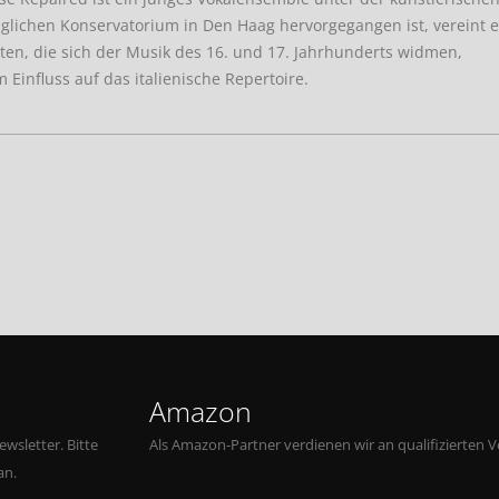
glichen Konservatorium in Den Haag hervorgegangen ist, vereint 
ten, die sich der Musik des 16. und 17. Jahrhunderts widmen,
Einfluss auf das italienische Repertoire.
Amazon
wsletter. Bitte
Als Amazon-Partner verdienen wir an qualifizierten V
an.