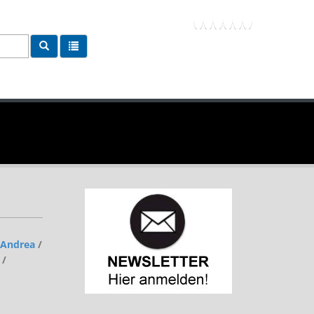
, Andrea
/
/