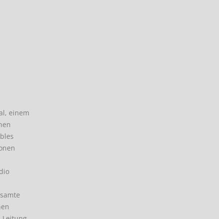
al, einem
nnen
bles
ionen
dio
esamte
nen
 Leitung