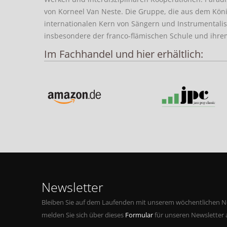
von Korneel Van Neste. Die Gruppe, die aus dem Köni
internationalen Kern von Sängern und Instrumentalis
insbesondere der franco-flämischen Schule und ihrem 
Im Fachhandel und hier erhältlich:
Newsletter
Bleiben Sie auf dem Laufenden mit unserem wöchentlichen Ne
melden Sie sich über dieses
Formular
für unseren Newsletter 