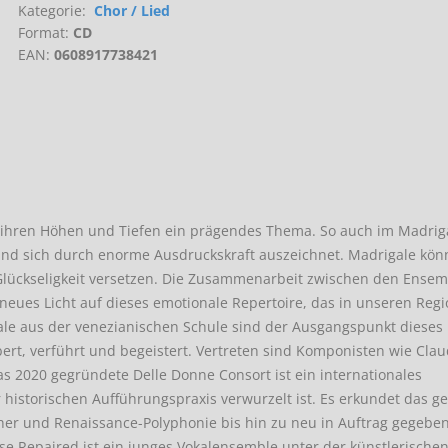
Kategorie:
Chor / Lied
Format:
CD
EAN:
0608917738421
ll ihren Höhen und Tiefen ein prägendes Thema. So auch im Madrig
 und sich durch enorme Ausdruckskraft auszeichnet. Madrigale kö
lückseligkeit versetzen. Die Zusammenarbeit zwischen den Ensem
neues Licht auf dieses emotionale Repertoire, das in unseren Reg
ale aus der venezianischen Schule sind der Ausgangspunkt dieses
bert, verführt und begeistert. Vertreten sind Komponisten wie Clau
s 2020 gegründete Delle Donne Consort ist ein internationales
r historischen Aufführungspraxis verwurzelt ist. Es erkundet das g
icher und Renaissance-Polyphonie bis hin zu neu in Auftrag gegebe
se Repaired ist ein junges Vokalensemble unter der künstlerischen