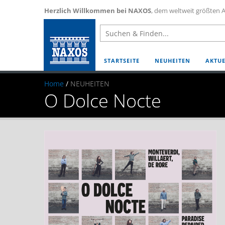
Herzlich Willkommen bei NAXOS
, dem weltweit größten A
STARTSEITE
NEUHEITEN
AKTUE
Home
/
NEUHEITEN
O Dolce Nocte