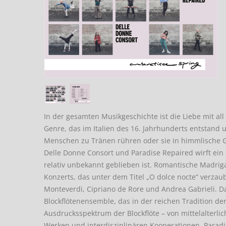
In der gesamten Musikgeschichte ist die Liebe mit a
Genre, das im Italien des 16. Jahrhunderts entstand
Menschen zu Tränen rühren oder sie in himmlische G
Delle Donne Consort und Paradise Repaired wirft ein 
relativ unbekannt geblieben ist. Romantische Madrig
Konzerts, das unter dem Titel „O dolce nocte“ verzau
Monteverdi, Cipriano de Rore und Andrea Gabrieli. Da
Blockflötenensemble, das in der reichen Tradition de
Ausdrucksspektrum der Blockflöte – von mittelalterl
Werken und interdisziplinären Kooperationen. Paradi