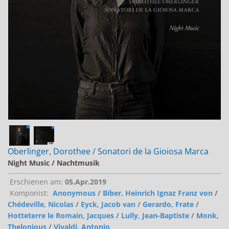
Jobs bei Naxos
Naxos Deutschland Blog
Naxos weltweit
Oberlinger, Dorothee / Sonatori de la Gioiosa Marca
Night Music / Nachtmusik
Erschienen am:
05.Apr.2019
Komponist:
Anonymous
/
Biber, Heinrich Ignaz Franz von
/
Chédeville, Nicolas
/
Eyck, Jacob van
/
Gerardo, Frate
/
Hotteterre le Romain, Jacques
/
Lully, Jean-Baptiste
/
Monk,
Thelonious
/
Vivaldi, Antonio