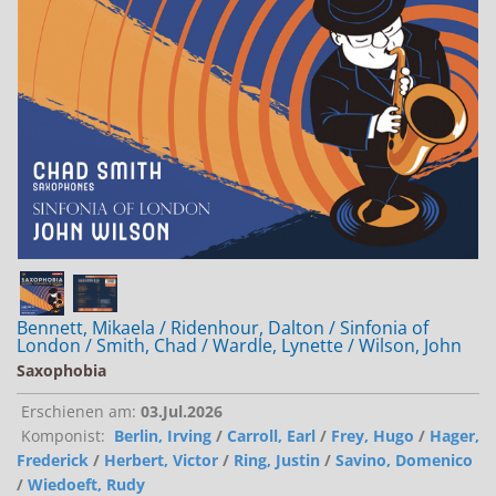
Jobs bei Naxos
Naxos Deutschland Blog
Naxos weltweit
Bennett, Mikaela / Ridenhour, Dalton / Sinfonia of
London / Smith, Chad / Wardle, Lynette / Wilson, John
Saxophobia
Erschienen am:
03.Jul.2026
Komponist:
Berlin, Irving
/
Carroll, Earl
/
Frey, Hugo
/
Hager,
Frederick
/
Herbert, Victor
/
Ring, Justin
/
Savino, Domenico
/
Wiedoeft, Rudy