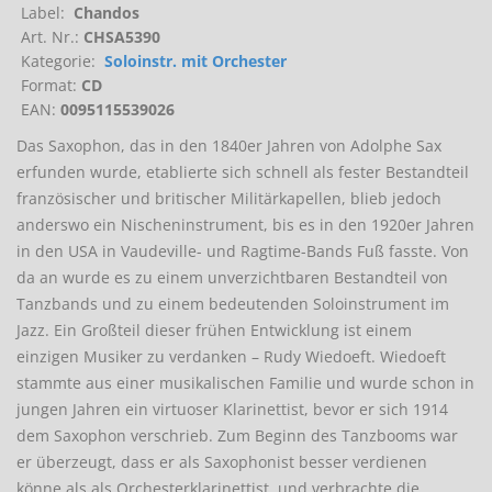
Label:
Chandos
Art. Nr.:
CHSA5390
Kategorie:
Soloinstr. mit Orchester
Format:
CD
EAN:
0095115539026
Das Saxophon, das in den 1840er Jahren von Adolphe Sax
erfunden wurde, etablierte sich schnell als fester Bestandteil
französischer und britischer Militärkapellen, blieb jedoch
anderswo ein Nischeninstrument, bis es in den 1920er Jahren
in den USA in Vaudeville- und Ragtime-Bands Fuß fasste. Von
da an wurde es zu einem unverzichtbaren Bestandteil von
Tanzbands und zu einem bedeutenden Soloinstrument im
Jazz. Ein Großteil dieser frühen Entwicklung ist einem
einzigen Musiker zu verdanken – Rudy Wiedoeft. Wiedoeft
stammte aus einer musikalischen Familie und wurde schon in
jungen Jahren ein virtuoser Klarinettist, bevor er sich 1914
dem Saxophon verschrieb. Zum Beginn des Tanzbooms war
er überzeugt, dass er als Saxophonist besser verdienen
könne als als Orchesterklarinettist, und verbrachte die